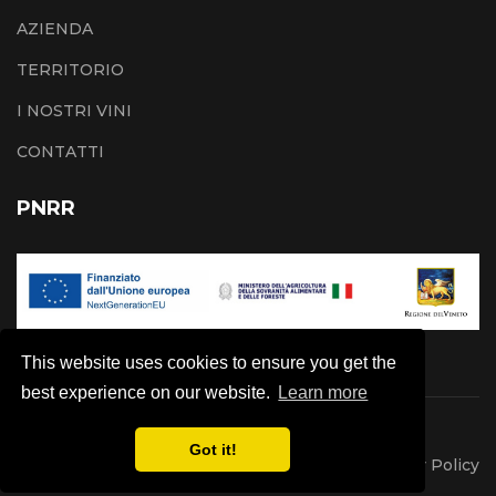
AZIENDA
TERRITORIO
I NOSTRI VINI
CONTATTI
PNRR
This website uses cookies to ensure you get the
best experience on our website.
Learn more
© 2026 - Azienda Agricola Montesel
Got it!
Privacy Policy