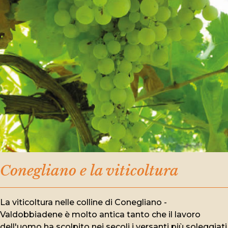
Conegliano e la viticoltura
La viticoltura nelle colline di Conegliano -
Valdobbiadene è molto antica tanto che il lavoro
dell'uomo ha scolpito nei secoli i versanti più soleggiati