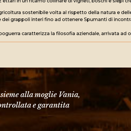
2 ettari in un ricamo collinare di vigneti, boschi e siep
gricoltura sostenibile volta al rispetto della natura e de
e dei grappoli interi fino ad ottenere Spumanti di incontr
guerra caratterizza la filosofia aziendale, arrivata ad 
sieme alla moglie Vania,
ntrollata e garantita