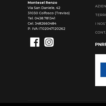
Montesel Renzo
AZIE
Via San Daniele, 42
31030 Colfosco (Treviso)
TERR
Tel. 0438.781341
Cel. 3482660484
I NOS
P. IVA IT02047120262
CONT
PNR