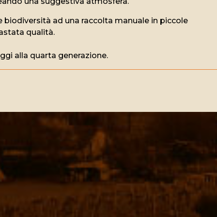
i creando una suggestiva atmosfera.
lle biodiversità ad una raccolta manuale in piccole
astata qualità.
oggi alla quarta generazione.